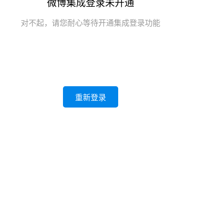
微博集成登录未开通
对不起，请您耐心等待开通集成登录功能
重新登录