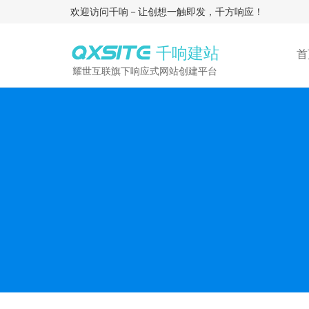
欢迎访问千响－让创想一触即发，千方响应！
千响建站
首
耀世互联旗下响应式网站创建平台